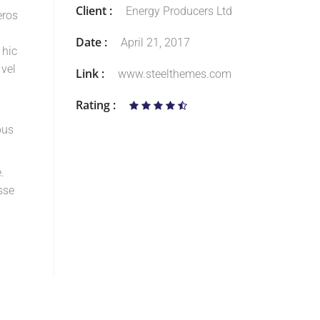
Client :
Energy Producers Ltd
eros
Date :
April 21, 2017
 hic
 vel
Link :
www.steelthemes.com
Rating :
bus
.
sse