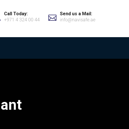
Call Today:
Send us a Mail:
+971 4 324 00 44
info@navisafe.ae
lant