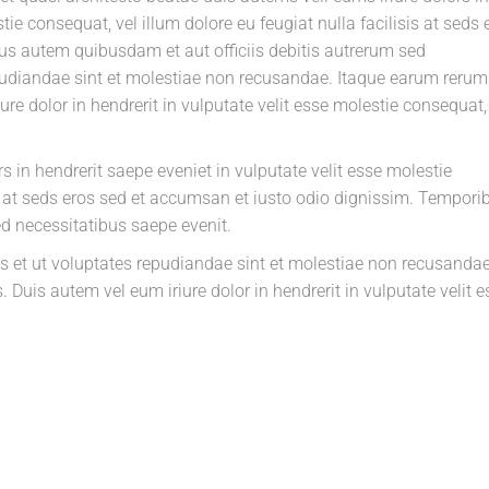
tie consequat, vel illum dolore eu feugiat nulla facilisis at seds 
us autem quibusdam et aut officiis debitis autrerum sed
epudiandae sint et molestiae non recusandae. Itaque earum rerum
ure dolor in hendrerit in vulputate velit esse molestie consequat,
s in hendrerit saepe eveniet in vulputate velit esse molestie
sis at seds eros sed et accumsan et iusto odio dignissim. Tempori
d necessitatibus saepe evenit.
ts et ut voluptates repudiandae sint et molestiae non recusandae
 Duis autem vel eum iriure dolor in hendrerit in vulputate velit e