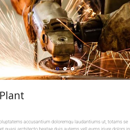
Plant
it voluptatems accusantium doloremqu laudantiums ut, totams se
 et quasi architecto beatae duis autems vell eums iriure dolors in