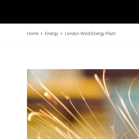
Home
Energy
London Wind Energy Plant