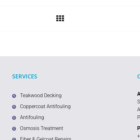
SERVICES
Teakwood Decking
S
Coppercoat Antifouling
A
Antifouling
P
Osmosis Treatment
P
+
Fiber & Gelcoat Repairs