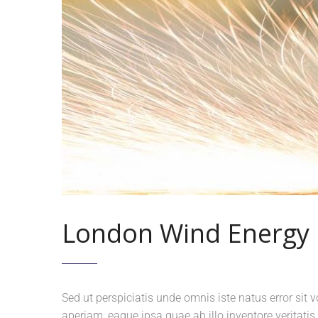
London Wind Energy 
Sed ut perspiciatis unde omnis iste natus error s
aperiam, eaque ipsa quae ab illo inventore veritatis