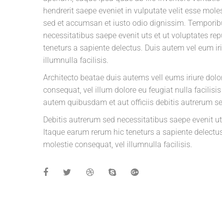
hendrerit saepe eveniet in vulputate velit esse moles
sed et accumsan et iusto odio dignissim. Temporib
necessitatibus saepe evenit uts et ut voluptates r
teneturs a sapiente delectus. Duis autem vel eum iri
illumnulla facilisis.
Architecto beatae duis autems vell eums iriure dolor
consequat, vel illum dolore eu feugiat nulla facili
autem quibusdam et aut officiis debitis autrerum se
Debitis autrerum sed necessitatibus saepe evenit u
Itaque earum rerum hic teneturs a sapiente delectus.
molestie consequat, vel illumnulla facilisis.