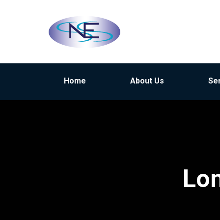
Home
About Us
Se
Lon