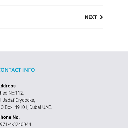
NEXT
CONTACT INFO
Address
hed No:112,
l Jadaf Drydocks,
.O Box: 49101, Dubai UAE.
hone No.
971-4-3240044